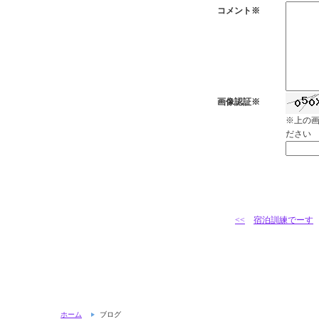
コメント※
画像認証※
※上の
ださい
<<
宿泊訓練でーす
ホーム
ブログ