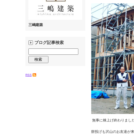
三嶋建築
ブログ記事検索
RSS
無事に棟上げ終わりました‼
餅投げも沢山のお友達が