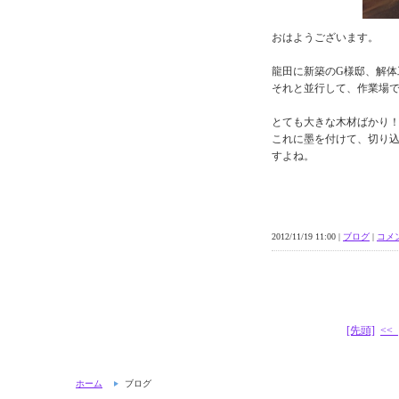
おはようございます。
龍田に新築のG様邸、解体
それと並行して、作業場
とても大きな木材ばかり
これに墨を付けて、切り
すよね。
2012/11/19 11:00 |
ブログ
|
コメン
[先頭]
<<
ホーム
ブログ