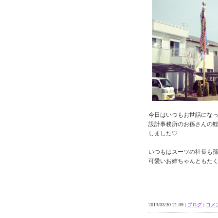
今日はいつもお世話にな
設計事務所のお孫さんの
しました♡
いつもはスーツの社長も孫
可愛いお姉ちゃんともた
2013/03/30 21:09 |
ブログ
|
コメン