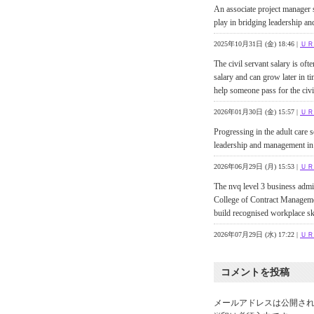
An associate project manager sa
play in bridging leadership an
2025年10月31日 (金) 18:46 |
ＵＲ
The civil servant salary is ofte
salary and can grow later in
help someone pass for the civi
2026年01月30日 (金) 15:57 |
ＵＲ
Progressing in the adult care s
leadership and management in 
2026年06月29日 (月) 15:53 |
ＵＲ
The nvq level 3 business admin
College of Contract Manageme
build recognised workplace
2026年07月29日 (水) 17:22 |
ＵＲ
コメントを投稿
メールアドレスは公開さ