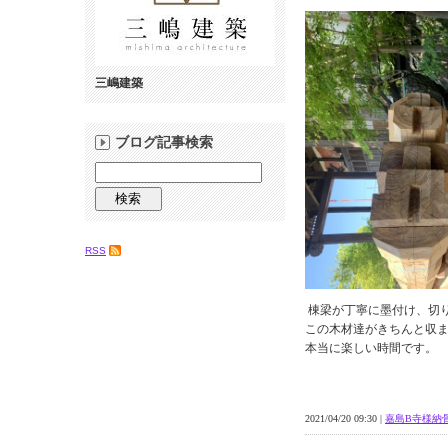
三嶋建築
ブログ記事検索
RSS
棟梁が丁寧に墨付け、切
この木材達がきちんと収
本当に楽しい時間です。
2021/04/20 09:30 |
嘉島B寺様納