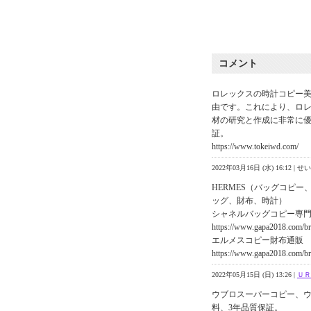
コメント
ロレックスの時計コピー
由です。これにより、ロ
材の研究と作成に非常に優
証。
https://www.tokeiwd.com/
2022年03月16日 (水) 16:12 | 
HERMES（バッグコピー
ッグ、財布、時計）
シャネルバッグコピー専
https://www.gapa2018.com/br
エルメスコピー財布通販
https://www.gapa2018.com/br
2022年05月15日 (日) 13:26 |
ＵＲ
ウブロスーパーコピー、ウ
料、3年品質保証。