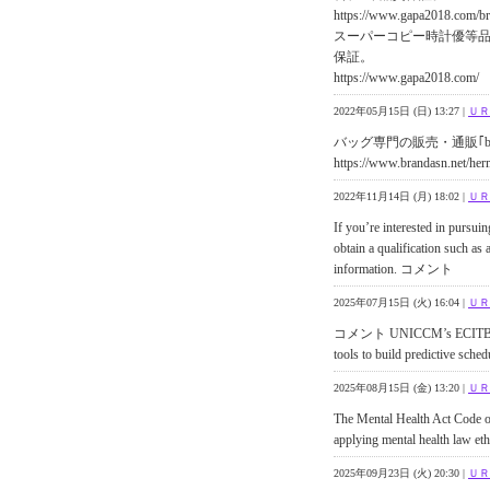
https://www.gapa2018.com/br
スーパーコピー時計優等品
保証。
https://www.gapa2018.com/
2022年05月15日 (日) 13:27 |
ＵＲ
バッグ専門の販売・通販｢bran
https://www.brandasn.net/he
2022年11月14日 (月) 18:02 |
ＵＲ
If you’re interested in pursui
obtain a qualification such a
information. コメント
2025年07月15日 (火) 16:04 |
ＵＲ
コメント UNICCM’s ECITB Intro
tools to build predictive sche
2025年08月15日 (金) 13:20 |
ＵＲ
The Mental Health Act Code of
applying mental health law ethi
2025年09月23日 (火) 20:30 |
ＵＲ