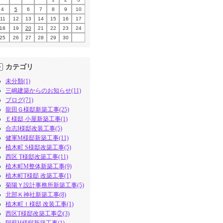
4
5
6
7
8
9
10
11
12
13
14
15
16
17
18
19
20
21
22
23
24
25
26
27
28
29
30
カテゴリ
未分類(1)
三嶋建築からのお知らせ(11)
ブログ(71)
龍田Ｇ様邸新築工事(25)
Ｅ様邸 小屋新築工事(1)
合志I様邸改装工事(5)
健軍M様邸新築工事(11)
植木町 S様邸改築工事(5)
西区 T様邸改築工事(11)
植木町M整体新築工事(9)
植木町T様邸 改築工事(1)
菊陽Ｙ設計事務所新築工事(5)
北部Ｋ神社新築工事(8)
植木町Ｉ様邸 改装工事(1)
西区T様邸改築工事②(3)
阿蘇H様邸新築工事(1)