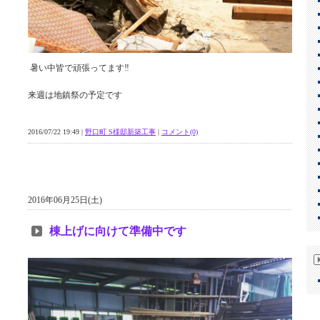
暑い中皆で頑張ってます‼︎
来週は地鎮祭の予定です
2016/07/22 19:49 |
野口町 S様邸新築工事
|
コメント(0)
2016年06月25日(土)
棟上げに向けて準備中です