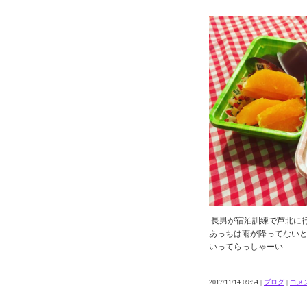
長男が宿泊訓練で芦北に
あっちは雨が降ってない
いってらっしゃーい
2017/11/14 09:54 |
ブログ
|
コメン