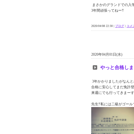
まさかのグランドでの入学
3年間頑張ってねー‼︎
2020/04/08 22:30 |
ブログ
|
コメン
2020年04月01日(水)
やっと合格しまし
3年かかりましたがなんと
合格に安心してまだ免許
来週にでも行ってきまーす‼
先生‼︎私には二級がゴールで