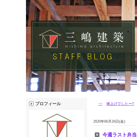
プロフィール
<<
棟上げでしたー‼︎
2020年06月26日(金)
今週ラスト弁当