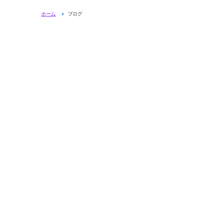
ホーム
ブログ