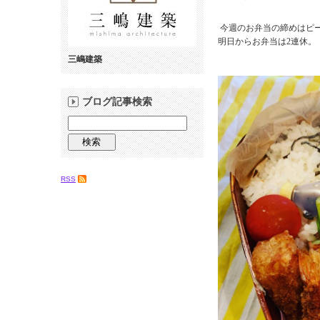
今週のお弁当の締めはピー
明日からお弁当は2連休。
三嶋建築
ブログ記事検索
RSS