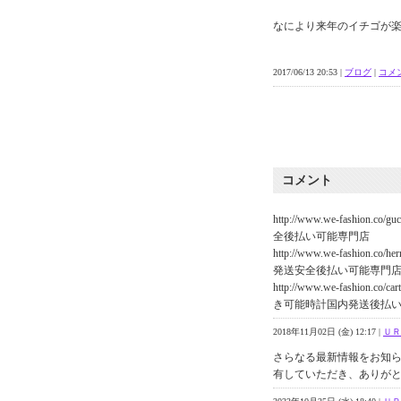
なにより来年のイチゴが
2017/06/13 20:53 |
ブログ
|
コメン
コメント
http://www.we-fash
全後払い可能専門店
http://www.we-fashi
発送安全後払い可能専門
http://www.we-fashion
き可能時計国内発送後払
2018年11月02日 (金) 12:17 |
ＵＲ
さらなる最新情報をお知
有していただき、ありがと