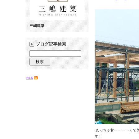
三嶋建築
ブログ記事検索
RSS
めっちゃ甘ーーーーくて
す‼︎