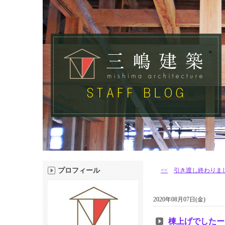
プロフィール
<<
引き渡し終わりまし
2020年08月07日(金)
棟上げでしたー‼