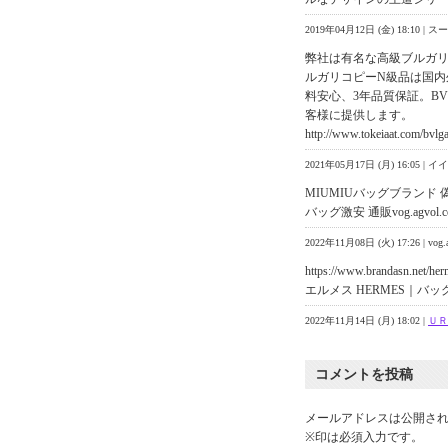
2019年04月12日 (金) 18:10
弊社は有名な高級ブルガ
ルガリコピーN級品は国内
料安心、3年品質保証。BV
客様に提供します。
http://www.tokeiaat.com/bvlga
2021年05月17日 (月) 16:05 |
MIUMIUバッグブランド 偽
バッグ激安 通販vog.agvol.com/
2022年11月08日 (火) 17:26 | 
https://www.brandasn.net/he
エルメス HERMES｜バッグ
2022年11月14日 (月) 18:02 |
ＵＲ
コメントを投稿
メールアドレスは公開さ
※印は必須入力です。