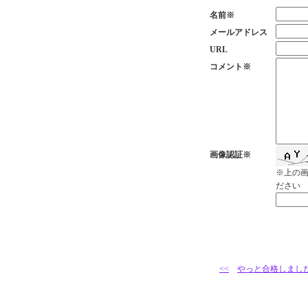
名前※
メールアドレス
URL
コメント※
画像認証※
※上の
ださい
<<
やっと合格しました