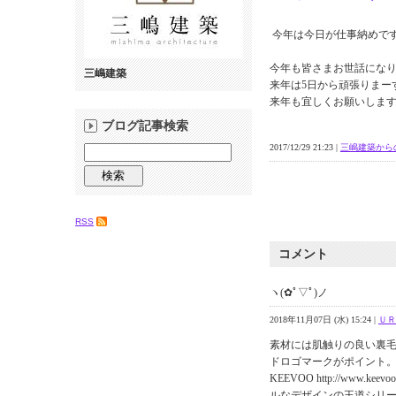
今年は今日が仕事納めで
今年も皆さまお世話にな
三嶋建築
来年は5日から頑張りまーす
来年も宜しくお願いしま
ブログ記事検索
2017/12/29 21:23 |
三嶋建築から
RSS
コメント
ヽ(✿ﾟ▽ﾟ)ノ
2018年11月07日 (水) 15:24 |
ＵＲ
素材には肌触りの良い裏
ドロゴマークがポイント。
KEEVOO http://www.
ルなデザインの王道シリ