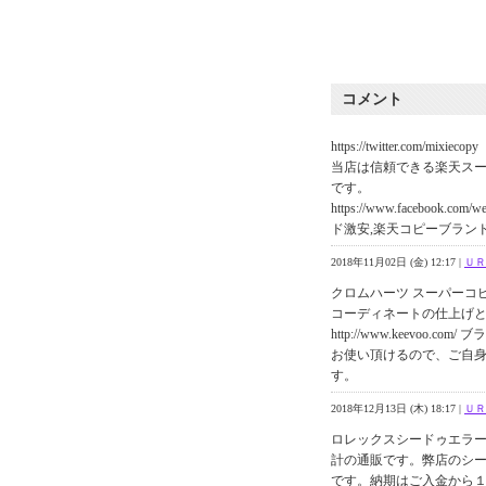
コメント
https://twitter.com/mixiecopy
当店は信頼できる楽天ス
です。
https://www.facebook
ド激安,楽天コピーブラン
2018年11月02日 (金) 12:17 |
ＵＲ
クロムハーツ スーパーコ
コーディネートの仕上げ
http://www.keevoo
お使い頂けるので、ご自
す。
2018年12月13日 (木) 18:17 |
ＵＲ
ロレックスシードゥエラ
計の通販です。弊店のシー
です。納期はご入金から