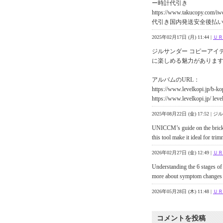
ー時計代引き
https://www.takucop
代引き国内発送安全後払い
2025年02月17日 (月) 11:44 |
ＵＲ
ジルサンダー コピーアイ
に楽しめる魅力がありま
アルバムのURL：
https://www.levelkopi.jp
https://www.levelkopi.jp/ le
2025年08月22日 (金) 17:52
UNICCM’s guide on the brick
this tool make it ideal for tr
2026年02月27日 (金) 12:49 |
ＵＲ
Understanding the 6 stages of
more about symptom changes 
2026年05月28日 (木) 11:48 |
ＵＲ
コメントを投稿