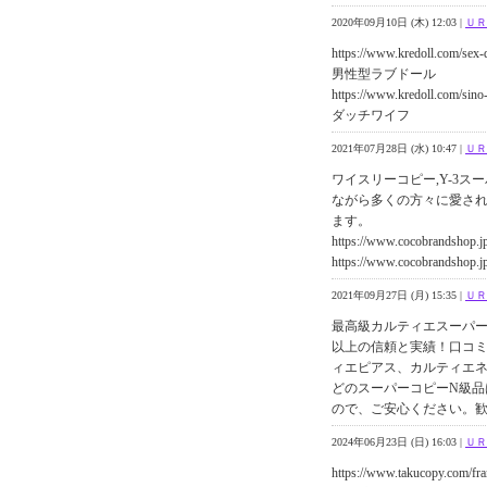
2020年09月10日 (木) 12:03 |
ＵＲ
https://www.kredoll.com/sex-
男性型ラブドール
https://www.kredoll.com/sino-
ダッチワイフ
2021年07月28日 (水) 10:47 |
ＵＲ
ワイスリーコピー,Y-3ス
ながら多くの方々に愛され
ます。
https://www.cocobrandshop.jp
https://www.cocobrandshop.jp
2021年09月27日 (月) 15:35 |
ＵＲ
最高級カルティエスーパー
以上の信頼と実績！口コ
ィエピアス、カルティエ
どのスーパーコピーN級品
ので、ご安心ください。
2024年06月23日 (日) 16:03 |
ＵＲ
https://www.takucopy